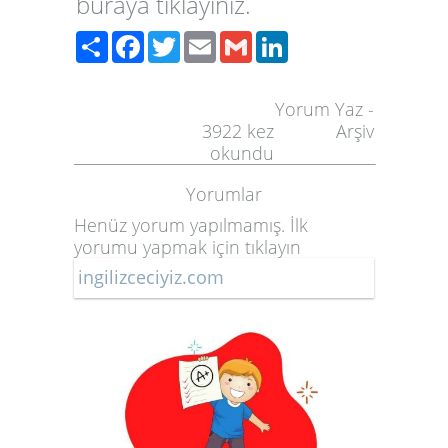
buraya tıklayınız.
Paylaş
Facebook
Twitter
Email
Gmail
LinkedIn
Yorum Yaz
-
3922
kez
Arşiv
okundu
Yorumlar
Henüz yorum yapılmamış. İlk
yorumu yapmak için
tıklayın
ingilizceciyiz.com