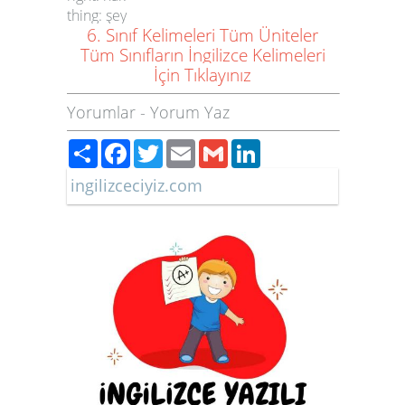
thing: şey
6. Sınıf Kelimeleri Tüm Üniteler
Tüm Sınıfların İngilizce Kelimeleri
İçin Tıklayınız
Yorumlar
-
Yorum Yaz
Paylaş
Facebook
Twitter
Email
Gmail
LinkedIn
ingilizceciyiz.com