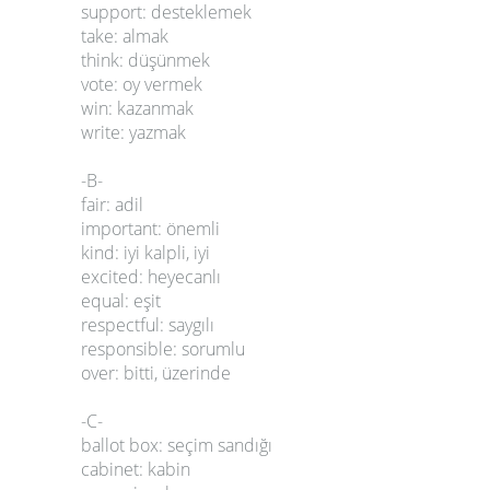
support: desteklemek
take: almak
think: düşünmek
vote: oy vermek
win: kazanmak
write: yazmak
-B-
fair: adil
important: önemli
kind: iyi kalpli, iyi
excited: heyecanlı
equal: eşit
respectful: saygılı
responsible: sorumlu
over: bitti, üzerinde
-C-
ballot box: seçim sandığı
cabinet: kabin