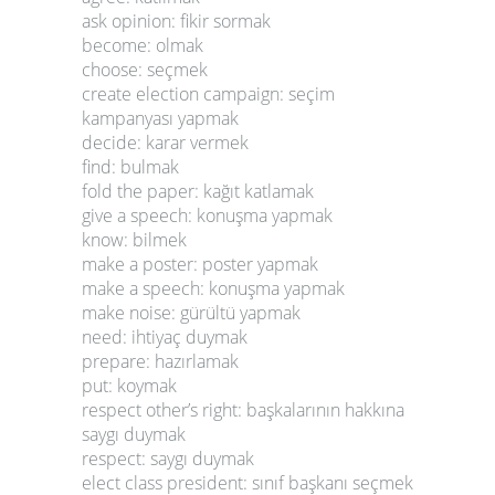
ask opinion: fikir sormak
become: olmak
choose: seçmek
create election campaign: seçim
kampanyası yapmak
decide: karar vermek
find: bulmak
fold the paper: kağıt katlamak
give a speech: konuşma yapmak
know: bilmek
make a poster: poster yapmak
make a speech: konuşma yapmak
make noise: gürültü yapmak
need: ihtiyaç duymak
prepare: hazırlamak
put: koymak
respect other’s right: başkalarının hakkına
saygı duymak
respect: saygı duymak
elect class president: sınıf başkanı seçmek