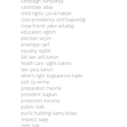
campaign: kampanya
candidate: aday
child rights: çocuk hakları
class presidency: sınıf başkanlığı
close friend: yakın arkadaş
education: eğitim
election: seçim
envelope: zarf
equality: eşitlik
fair law: adil kanun
health care: sağlık bakımı
law: yasa, kanun
other’s right: başkalarının hakkı
poll: oy verme
preparation: hazırlık
president: başkan
protection: koruma
public: halk
puclic building: kamu binası
respect: saygı
right: hak