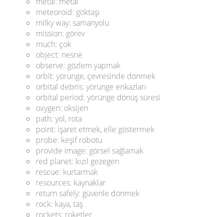
metal: metal
meteoroid: göktaşı
milky way: samanyolu
mission: görev
much: çok
object: nesne
observe: gözlem yapmak
orbit: yörünge, çevresinde dönmek
orbital debris: yörünge enkazları
orbital period: yörünge dönüş süresi
oxygen: oksijen
path: yol, rota
point: işaret etmek, elle göstermek
probe: keşif robotu
provide image: görsel sağlamak
red planet: kızıl gezegen
rescue: kurtarmak
resources: kaynaklar
return safely: güvenle dönmek
rock: kaya, taş
rockets: roketler