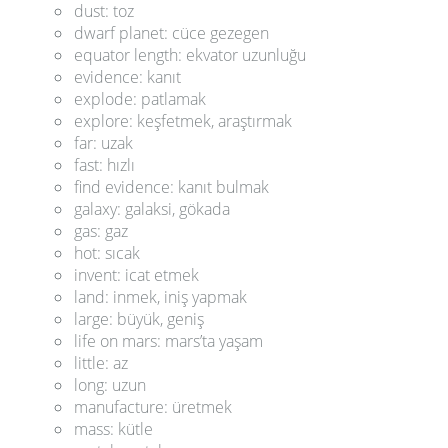
dust: toz
dwarf planet: cüce gezegen
equator length: ekvator uzunluğu
evidence: kanıt
explode: patlamak
explore: keşfetmek, araştırmak
far: uzak
fast: hızlı
find evidence: kanıt bulmak
galaxy: galaksi, gökada
gas: gaz
hot: sıcak
invent: icat etmek
land: inmek, iniş yapmak
large: büyük, geniş
life on mars: mars’ta yaşam
little: az
long: uzun
manufacture: üretmek
mass: kütle