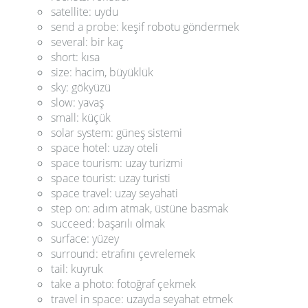
satellite: uydu
send a probe: keşif robotu göndermek
several: bir kaç
short: kısa
size: hacim, büyüklük
sky: gökyüzü
slow: yavaş
small: küçük
solar system: güneş sistemi
space hotel: uzay oteli
space tourism: uzay turizmi
space tourist: uzay turisti
space travel: uzay seyahati
step on: adım atmak, üstüne basmak
succeed: başarılı olmak
surface: yüzey
surround: etrafını çevrelemek
tail: kuyruk
take a photo: fotoğraf çekmek
travel in space: uzayda seyahat etmek